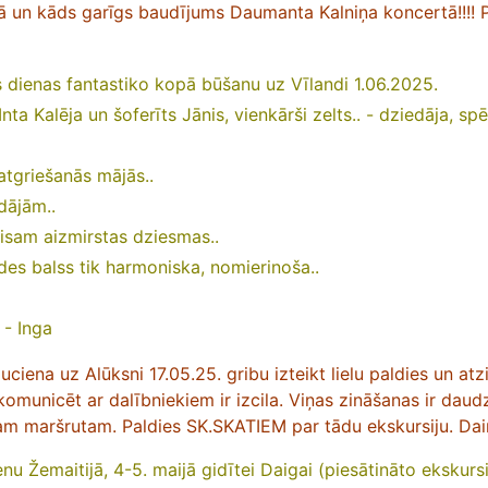
ā un kāds garīgs baudījums Daumanta Kalniņa koncertā!!!!
īs dienas fantastiko kopā būšanu uz Vīlandi 1.06.2025.
nta Kalēja un šoferīts Jānis, vienkārši zelts.. - dziedāja, spē
atgriešanās mājās..
dājām..
visam aizmirstas dziesmas..
ides balss tik harmoniska, nomierinoša..
️
- Inga
ciena uz Alūksni 17.05.25. gribu izteikt lielu paldies un atz
omunicēt ar dalībniekiem ir izcila. Viņas zināšanas ir daud
am maršrutam. Paldies SK.SKATIEM par tādu ekskursiju.
Dai
enu Žemaitijā, 4-5. maijā gidītei Daigai (piesātināto ekskurs