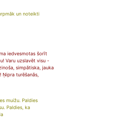
urpmāk un noteikti
uma iedvesmotas šorīt
! Varu uzslavēt visu -
zinoša, simpātiska, jauka
! Ņipra turēšanās,
tes muižu. Paldies
u. Paldies, ka
la