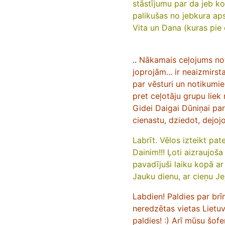
stāstījumu par da jeb ko.
palikušas no jebkura aps
Vita un Dana (kuras pie 
..
Nākamais ceļojums note
joprojām... ir neaizmir
par vēsturi un notikumie
pret ceļotāju grupu liek 
Gidei Daigai Dūniņai pa
cienastu, dziedot, dejoj
Labrīt. Vēlos izteikt pat
Dainim!!! Ļoti aizraujoš
pavadījuši laiku kopā ar 
Jauku dienu, a
r cieņu J
Labdien! Paldies par brīn
neredzētas vietas Lietuvā
paldies! :) Arī mūsu šof