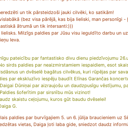
 neredzēti un tik pārsteidzoši jauki cilvēki, ko satikām!
vislabākā (bez visa pārējā, kas bija lieliski, man personīgi - 
tastiskā ātrumā un tik intersanti:)))
ja lielisks. Milzīgs paldies par Jūsu visu ieguldīto darbu un
ieņu Ieva.
rsnīgu pateicību par fantastisko divu dienu piedzīvojumu 26.un
No sirds paldies par neaizmirstamiem iespaidiem, esot skais
dsdāsnus un dvēselē bagātus cilvēkus, kuri rūpējas par sav
ies par ekskluzīvo iespēju baudīt Elīnas Garančas koncertu 
ei Daigai Dūniņai par aizraujošu un daudzpusīgu vēstījumu,
 Paldies šoferītim par sirsnību mūs vizinot!
daudz skaistu ceļojumu, kuros gūt baudu dvēselei!
Daiga G.
elais paldies par burvīgajiem 5. un 6. jūlija braucieniem uz 
edzētas vietas, Daiga ļoti laba gide, sniedzot daudz informāc