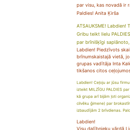
par visu, kas novadā ir r
Paldies!
Anita Ķirša
ATSAUKSME! Labdien! Tik
Gribu teikt lielu PALDIES
par brīnišķīgi saplānoto
Labdien! Piedzīvots skai
brīnumskaistajā vietā, jo
grupas vadītāja Inta Kalē
tikšanos citos ceļojumos
Labdien! Ceļoju ar jūsu firmu
izteikt MILZĪGU PALDIES par b
kā grupa arī bijām ļoti organ
cilvēku ģimene) par brokastī
izbaudījām 2 brīvdienas. Pal
Labdien!
Visu dalībnieku vārdā L