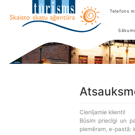
Telefons 
Sākum
Atsauksm
Cienījamie klienti!
Būsim priecīgi un p
piemēram, e-pastā: