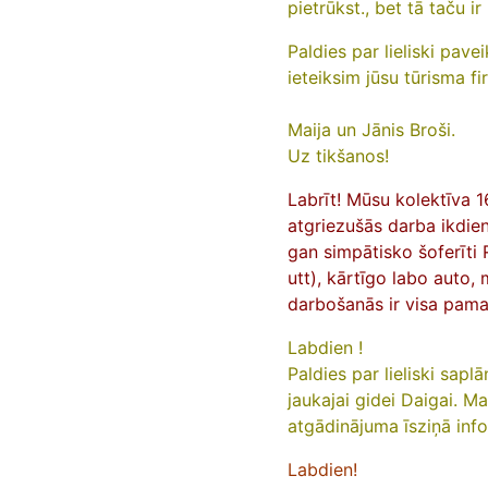
pietrūkst., bet tā taču i
Paldies par lieliski pav
ieteiksim jūsu tūrisma 
Maija un Jānis Broši.
Uz tikšanos!
Labrīt! Mūsu kolektīva 
atgriezušās darba ikdie
gan simpātisko šoferīti 
utt), kārtīgo labo auto, 
darbošanās ir visa pama
Labdien !
Paldies par lieliski sapl
jaukajai gidei Daigai. Ma
atgādinājuma īsziņā info
Labdien!