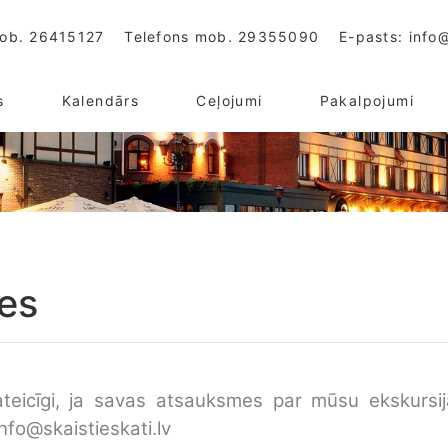
mob.
26415127
Telefons mob.
29355090
E-pasts:
info@
s
Kalendārs
Ceļojumi
Pakalpojumi
es
ateicīgi, ja savas atsauksmes par mūsu ekskursi
info@skaistieskati.lv