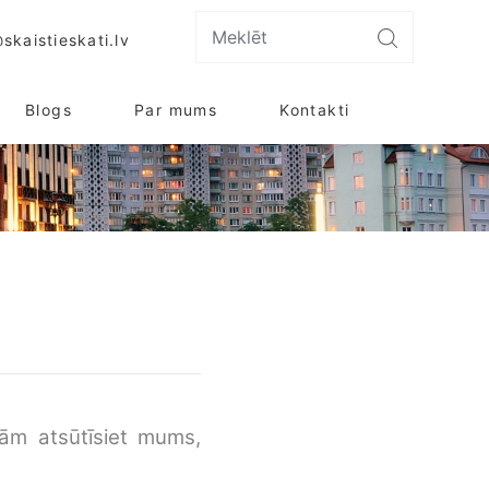
skaistieskati.lv
Blogs
Par mums
Kontakti
jām atsūtīsiet mums,