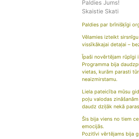
Paldies Jums!
Skaistie Skati
Paldies par brīnišķīgi or
Vēlamies izteikt sirsnīg
vissīkākajai detaļai – be
Īpaši novērtējam rūpīgi 
Programma bija daudzpus
vietas, kurām parasti tūr
neaizmirstamu.
Liela pateicība mūsu gid
poļu valodas zināšanām u
daudz dziļāk nekā parasts
Šis bija viens no tiem c
emocijās.
Pozitīvi vērtējams bija 