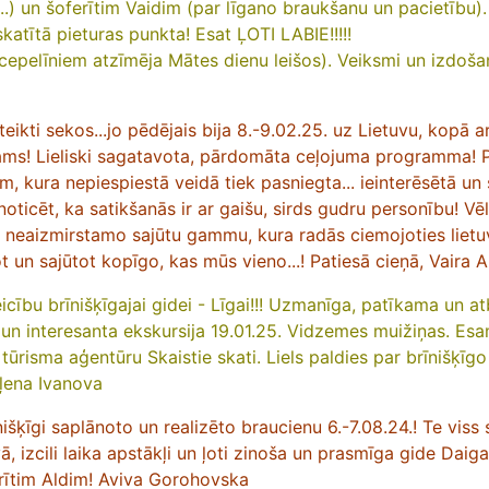
.) un šoferītim Vaidim (par līgano braukšanu un pacietību). B
katītā pieturas punkta! Esat ĻOTI LABIE!!!!!
cepelīniem atzīmēja Mātes dienu leišos). Veiksmi un izdoša
ikti sekos...jo pēdējais bija 8.-9.02.25. uz Lietuvu, kopā
a
stams! Lieliski sagatavota, pārdomāta ceļojuma programma!
m, kura nepiespiestā veidā tiek pasniegta...
ieinterēsētā un
noticēt, ka satikšanās ir ar gaišu,
sirds gudru personību! Vēlr
r neaizmirstamo sajūtu
gammu, kura radās ciemojoties liet
ot un sajūtot
kopīgo, kas mūs vieno...!
Patiesā cieņā, Vaira 
eicību brīnišķīgajai gidei - Līgai!!! Uzmanīga, patīkama un at
a un interesanta ekskursija 19.01.25. Vidzemes muižiņas. Esa
tūrisma aģentūru Skaistie skati. Liels paldies par brīnišķīgo 
eļena Ivanova
išķīgi saplānoto un realizēto braucienu 6.-7.08.24.! Te viss s
, izcili laika apstākļi un ļoti zinoša un prasmīga gide Daig
erītim Aldim! Aviva Gorohovska