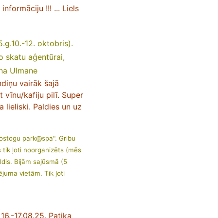
formāciju !!! ... L
iels
.10.-12. oktobris).
to skatu aģentūrai,
iana Ulmane
diņu vairāk šajā
 vīnu/kafiju pilī. Super
lieliski. Paldies un uz
Atostogu park@spa". Gribu
 tik ļoti noorganizēts (mēs
ldis. Bijām sajūsmā (5
juma vietām. Tik ļoti
6.-17.08.25. Patika