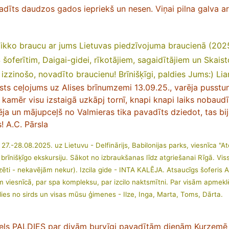
adīts daudzos gados iepriekš un nesen. Viņai pilna galva ar in
ko braucu ar jums Lietuvas piedzīvojuma braucienā (2025.g
 šoferītim, Daigai-gidei, rīkotājiem, sagaidītājiem un Skais
, izzinošo, novadīto braucienu!
Brīnišķīgi, paldies Jums:) L
sts ceļojums uz Alises brīnumzemi 13.09.25., varēja pusstun
 kamēr visu izstaigā uzkāpj tornī, knapi knapi laiks nobaudīt
ja un mājupceļš no Valmieras tika pavadīts dziedot, tas bija 
! A.C. Pārsla
 27.-28.08.2025. uz Lietuvu - Delfinārijs, Babilonijas parks, viesnīca "
rīnišķīgo ekskursiju. Sākot no izbraukšanas līdz atgriešanai Rīgā. Viss
izēti - nekavējām nekur). Izcila gide - INTA KALĒJA. Atsaucīgs šoferis A
m viesnīcā, par spa kompleksu, par izcilo naktsmītni. Par visām apmeklē
dies no sirds un visas mūsu ģimenes - Ilze, Inga, Marta, Toms, Dārta.
iels PALDIES par divām burvīgi pavadītām dienām Kurzemē 1