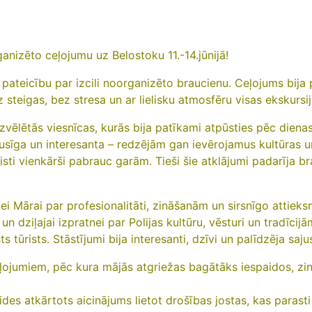
ganizēto ceļojumu uz Belostoku 11.-14.jūnijā!
u pateicību par izcili noorganizēto braucienu. Ceļojums bija
z steigas, bez stresa un ar lielisku atmosfēru visas ekskursij
izvēlētās viesnīcas, kurās bija patīkami atpūsties pēc diena
īga un interesanta – redzējām gan ievērojamus kultūras u
isti vienkārši pabrauc garām. Tieši šie atklājumi padarīja b
ei Mārai par profesionalitāti, zināšanām un sirsnīgo attieksm
n dziļajai izpratnei par Polijas kultūru, vēsturi un tradīcij
 tūrists. Stāstījumi bija interesanti, dzīvi un palīdzēja sajus
eļojumiem, pēc kura mājās atgriežas bagātāks iespaidos, zi
gides atkārtots aicinājums lietot drošības jostas, kas paras