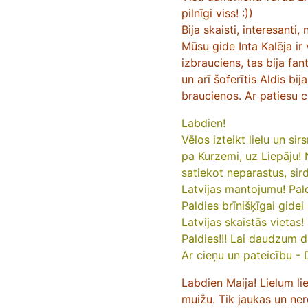
pilnīgi viss! :))
Bija skaisti, interesanti,
Mūsu gide Inta Kalēja ir 
izbrauciens, tas bija fan
un arī šoferītis Aldis bi
braucienos. Ar patiesu c
Labdien!
Vēlos izteikt lielu un si
pa Kurzemi, uz Liepāju! 
satiekot neparastus, sir
Latvijas mantojumu! Pald
Paldies brīnišķīgai gid
Latvijas skaistās vietas!
Paldies!!! Lai daudzum 
Ar cieņu un pateicību - 
Labdien Maija! Lielum li
muižu. Tik jaukas un ner