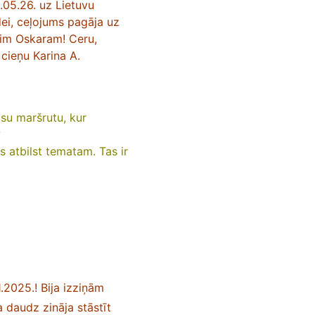
.05.26. uz Lietuvu
dei, ceļojums pagāja uz
erim Oskaram! Ceru,
cieņu Karina A.
isu maršrutu, kur
?
 atbilst tematam. Tas ir
1.2025.!
Bija izziņām
 daudz zināja stāstīt