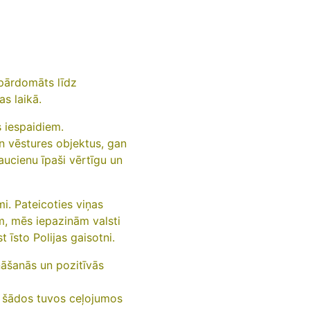
 pārdomāts līdz
as laikā.
s iespaidiem.
n vēstures objektus, gan
raucienu īpaši vērtīgu un
i. Pateicoties viņas
ām, mēs iepazinām valsti
t īsto Polijas gaisotni.
nāšanās un pozitīvās
ti šādos tuvos ceļojumos