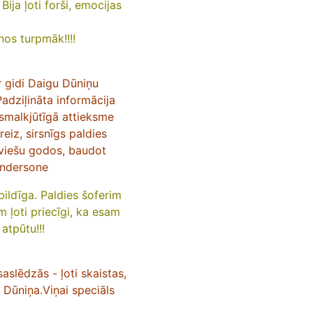
ija ļoti forši, emocijas
nos turpmāk!!!!
r gidi Daigu Dūniņu
Padziļināta informācija
 smalkjūtīgā attieksme
eiz, sirsnīgs paldies
uviešu godos, baudot
Andersone
bildīga. Paldies šoferim
m ļoti priecīgi, ka esam
atpūtu!!!
aslēdzās - ļoti skaistas,
a Dūniņa.Viņai speciāls