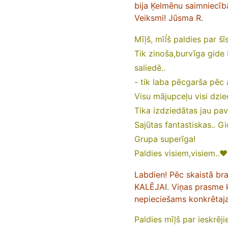
bija Ķelmēnu saimniecīb
Veiksmi! Jūsma R.
Mīļš, mīĺš paldies par š
Tik zinoša,burvīga gide I
saliedē..
- tik laba pēcgarša pēc 
Visu mājupceļu visi dzie
Tika izdziedātas jau pa
Sajūtas fantastiskas.. G
Grupa superīga!
Paldies visiem,visiem..❤
Labdien! Pēc skaistā brau
KALĒJAI. Viņas prasme k
nepieciešams konkrētaj
Paldies mīļš par ieskrēji