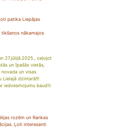
ļoti patika Liepājas
 uz tikšanos nākamajos
 27.jūlijā.2025., ceļojot
tās un īpašās vietās,
a novada un visas
Lielajā dzintarā!!!
 par iedvesmojumu baudīt
Sēlijas rozēm un Rankas
ijas. Ļoti interesanti