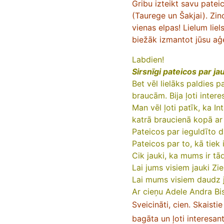
Gribu izteikt savu patei
(Taurege un Šakjai). Zin
vienas elpas! Lielum lie
biežāk izmantot jūsu aģ
Labdien!
Sirsnīgi pateicos par j
Bet vēl lielāks paldies p
braucām. Bija ļoti intere
Man vēl ļoti patīk, ka I
katrā braucienā kopā ar
Pateicos par ieguldīto d
Pateicos par to, kā tiek 
Cik jauki, ka mums ir tād
Lai jums visiem jauki Z
Lai mums visiem daudz 
Ar cieņu Adele Andra Bi
Sveicināti, cien. Skaisti
bagāta un ļoti interesant