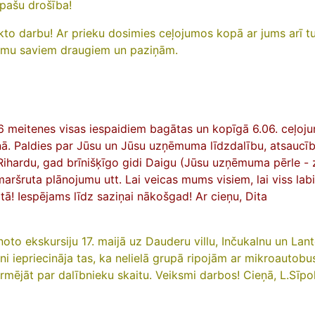
r pašu drošība!
eikto darbu! Ar prieku dosimies ceļojumos kopā ar jums arī t
firmu saviem draugiem un paziņām.
16 meitenes visas iespaidiem bagātas un kopīgā 6.06. ceļoj
nā. Paldies par Jūsu un Jūsu uzņēmuma līdzdalību, atsaucību
Rihardu, gad brīnišķīgo gidi Daigu (Jūsu uzņēmuma pērle - 
maršruta plānojumu utt. Lai veicas mums visiem, lai viss labi
tā! Iespējams līdz saziņai nākošgad! Ar cieņu, Dita
ānoto ekskursiju 17. maijā uz Dauderu villu, Inčukalnu un Lan
ni iepriecināja tas, ka nelielā grupā ripojām ar mikroautobus
rmējāt par dalībnieku skaitu. Veiksmi darbos! Cieņā, L.Sīpo