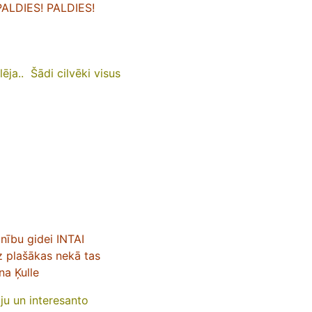
 PALDIES! PALDIES!
lēja.. Šādi cilvēki visus
inību gidei INTAI
z plašākas nekā tas
na Ķulle
iju un interesanto