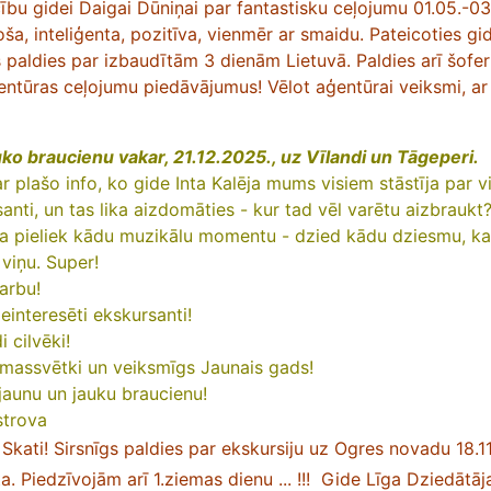
cību gidei Daigai Dūniņai par fantastisku ceļojumu 01.05.-03
oša, inteliģenta, pozitīva, vienmēr ar smaidu. Pateicoties gi
ls paldies par izbaudītām 3 dienām Lietuvā. Paldies arī šof
entūras ceļojumu piedāvājumus! Vēlot aģentūrai veiksmi, ar 
auko braucienu vakar, 21.12.2025., uz Vīlandi un Tāgeperi.
ar plašo info, ko gide Inta Kalēja mums visiem stāstīja par v
santi, un tas lika aizdomāties - kur tad vēl varētu aizbraukt
nta pieliek kādu muzikālu momentu - dzied kādu dziesmu, kas
 viņu. Super!
arbu!
ieinteresēti ekskursanti!
i cilvēki!
iemassvētki un veiksmīgs Jaunais gads!
jaunu un jauku braucienu!
strova
e Skati! Sirsnīgs paldies par ekskursiju uz Ogres novadu 18.1
a. Piedzīvojām arī 1.ziemas dienu ... !!!
Gide Līga Dziedātāja