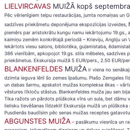
LIELVIRCAVAS
MUIŽĀ kopš septembra i
Pēc vērienīgiem telpu restaurācijas, jumta nomaiņas un
sadzīves priekšmetu deponējuma ekspozīcijas izveides,
piemērs par aristokrātu kungu namu iekārtojumu 19.gs., a
kaimiņu zemēm konkrētajā periodā – Krieviju, Angliju un V
Iekārtots viesu salons, bibliotēka, guļamistaba, ēdamis
386 vienībām, apkopojot 19.gs. stila mēbeles, sadzīves pr
priekšmetus. Ekskursija muižā 5 EUR/pers., 2.50 EUR/pe
BLANKENFELDES
MUIŽA
ir viena no senāka
dzimta ieguva lēnī šo zemes īpašumu. Plašo Zemgales līdz
un dabas šarmu, apskatot muižas kompleksa ēkas - vārtu
vēstures līkloču stāstus. Blankenfeldes muiža jau sen bi
Tika ražots un pārdots plūškoka vīns un sula, bet dāmu vi
lielisku tievēšanas līdzekli! Ekskursija muižā un plūškok
Pusdienās baudīsim pēc senas muižas receptes gatavotu z
ABGUNSTES MUIŽA
–
pasākumu viesnīca un rad