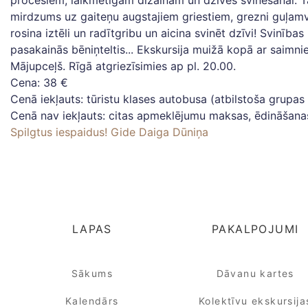
procesiem, laikmetīgam dizainam un dzīves svinēšanai. Tā r
mirdzums uz gaiteņu augstajiem griestiem, grezni guļamvie
rosina iztēli un radītgribu un aicina svinēt dzīvi! Svinī
pasakainās bēniņteltis... Ekskursija muižā kopā ar saimni
Mājupceļš. Rīgā atgriezīsimies ap pl. 20.00.
Cena: 38 €
Cenā iekļauts: tūristu klases autobusa (atbilstoša grup
Cenā nav iekļauts: citas apmeklējumu maksas, ēdināšana
Spilgtus iespaidus! Gide Daiga Dūniņa
LAPAS
PAKALPOJUMI
Sākums
Dāvanu kartes
Kalendārs
Kolektīvu ekskursija