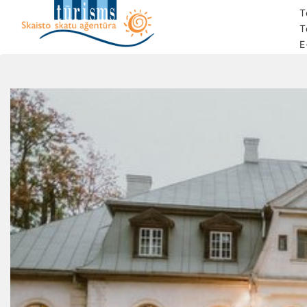
T
T
E