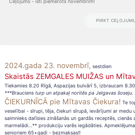
Ceļojums - īsti piemērots novembrim!
PIRKT CEĻOJUM
2024.gada 23. novembrī,
sestdien
Skaistās ZEMGALES MUIŽAS un Mītava
Tiekamies 8.20 Rīgā, Aspazijas bulvārī 5, izbraucam 8.30
***Brauciens turp un atpakaļ noritēs pa Jelgavas šoseju.
ČIEKURNĪCĀ pie Mītavas Čiekura!
Te top
veselībai - sīrupi, tēja, čiekuri sīrupā, ievārījumi ar med
saimnieks dalīsies zināšanās un gardās receptēs, cienās
marmelādi…** produkciju varēs iegādāties. Apmeklējuma 
senioriem 65+gadi - bezmaksas!!