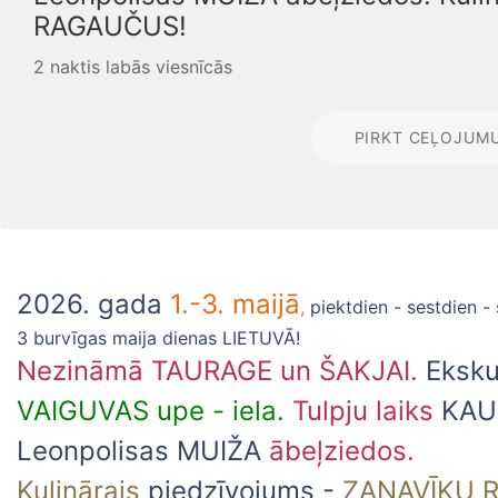
RAGAUČUS!
2 naktis labās viesnīcās
PIRKT CEĻOJUM
2026. gada
1.-3. maijā
,
piektdien - sestdien
3 burvīgas maija dienas LIETUVĀ!
Nezināmā TAURAGE un ŠAKJAI.
Eksku
VAIGUVAS upe - iela.
Tulpju laiks
KAUŅ
Leonpolisas MUIŽA
ābeļziedos.
Kulinārais
piedzīvojums -
ZANAVĪKU 