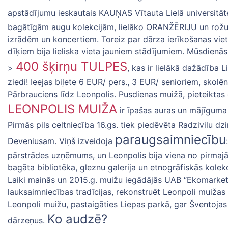
apstādījumu ieskautais KAUŅAS Vītauta Lielā universitā
bagātīgām augu kolekcijām, lielāko ORANŽĒRIJU un rožu d
izrādēm un koncertiem. Toreiz par dārza ierīkošanas vietu
dīķiem bija lieliska vieta jauniem stādījumiem. Mūsdienās
400 šķirņu TULPES
>
, kas ir lielākā dažādība L
ziedi! Ieejas biļete 6 EUR/ pers., 3 EUR/ senioriem, skolē
Pārbrauciens līdz Leonpolis.
Pusdienas muižā
, pieteiktas
LEONPOLIS MUIŽA
ir īpašas auras un mājīguma 
Pirmās pils celtniecība 16.gs. tiek piedēvēta Radzivilu 
paraugsaimniecību
Deveniusam. Viņš izveidoja
pārstrādes uzņēmums, un Leonpolis bija viena no pirmajā
bagāta bibliotēka, gleznu galerija un etnogrāfiskās kolek
Laiki mainās un 2015.g. muižu iegādājās UAB “Ekomarket”, 
lauksaimniecības tradīcijas, rekonstruēt Leonpoli muižas
Leonpoli muižu, pastaigāties Liepas parkā, gar Šventojas
Ko audzē?
dārzeņus.