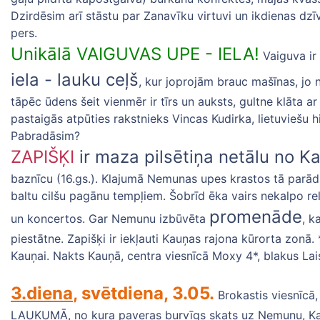
Dzirdēsim arī stāstu par Zanavīku virtuvi un ikdienas d
pers.
Unikālā VAIGUVAS UPE - IELA!
Vaiguva ir 
iela - lauku ceļš
, kur joprojām brauc mašīnas, jo na
tāpēc ūdens šeit vienmēr ir tīrs un auksts, gultne klāta a
pastaigās atpūties rakstnieks Vincas Kudirka, lietuviešu 
Pabradāsim?
ZAPIŠĶI
ir maza pilsētiņa netālu no K
baznīcu (16.gs.). Klajumā Nemunas upes krastos tā parādā
baltu cilšu pagānu tempļiem. Šobrīd ēka vairs nekalpo re
promenāde
un koncertos. Gar Nemunu izbūvēta
, k
piestātne. Zapišķi ir iekļauti Kauņas rajona kūrorta zonā
Kauņai. Nakts Kauņā, centra viesnīcā Moxy 4*, blakus Lai
3.diena
, svētdiena, 3.05.
Brokastis viesnīcā
LAUKUMĀ, no kura paveras burvīgs skats uz Nemunu, Kauņ