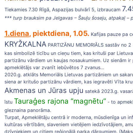
7.4
Tiekamies 7.30 Rīgā, Aspazijas bulvārī 5, izbraucam
*** turp brauksim pa Jelgavas – Šauļu šoseju, atpakaļ – 
1.diena
, piektdiena, 1.05.
Kafijas pauze pa c
KRYŽKALNA
PARTIZĀNU MEMORIĀLS sastāv no 2 daļ
kas simbolizē ticību un cieņu tiem, kas krituši par Lietuva
partizānu vārdiem un kaujas nosaukumiem. Uz sienām ir pa
apmeklētājs var zvanīt iebūvētos 7 zvanus…
2020.g. atklāts Memoriāls Lietuvas partizāniem un sakar
siena ar kritušo partizānu vārdiem, kas iegravēti Vīta kru
Akmenas un Jūras upju
satekā 2023.g. vasarā
Tauraģes rajona “magnētu”
īstu
- to apmekl
gleznaina panorāma.
Turpat, Apmeklētāju centrā ir moderna, mūsdienīga un in
kultūras vērtībām, slaveniem vietējiem iedzīvotājiem, a
dzīvniekiem un citiem reģionālā parka dārgumiem. (Maksa