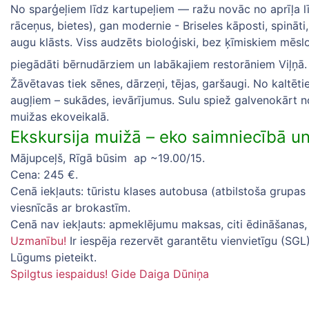
No sparģeļiem līdz kartupeļiem — ražu novāc no aprīļa lī
rāceņus, bietes), gan modernie - Briseles kāposti, spināti,
augu klāsts. Viss audzēts bioloģiski, bez ķīmiskiem mēsloš
piegādāti bērnudārziem un labākajiem restorāniem Viļņā
Žāvētavas tiek sēnes, dārzeņi, tējas, garšaugi. No kalt
augļiem – sukādes, ievārījumus. Sulu spiež galvenokārt no 
muižas ekoveikalā.
Ekskursija muižā – eko saimniecībā un
Mājupceļš, Rīgā būsim ap ~19.00/15.
Cena: 245 €.
Cenā iekļauts: tūristu klases autobusa (atbilstoša grup
viesnīcās ar brokastīm.
Cenā nav iekļauts: apmeklējumu maksas, citi ēdināšanas,
Uzmanību!
Ir iespēja rezervēt garantētu vienvietīgu (SG
Lūgums pieteikt.
Spilgtus iespaidus! Gide Daiga Dūniņa