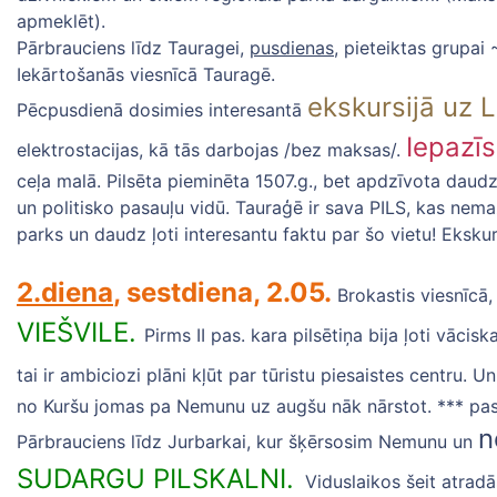
apmeklēt).
Pārbrauciens līdz Tauragei,
pusdienas
, pieteiktas grupai
Iekārtošanās viesnīcā Tauragē.
ekskursijā uz
Pēcpusdienā dosimies interesantā
Iepazī
elektrostacijas, kā tās darbojas /bez maksas/.
ceļa malā. Pilsēta pieminēta 1507.g., bet apdzīvota daudz
un politisko pasauļu vidū. Tauraģē ir sava PILS, kas nema
parks un daudz ļoti interesantu faktu par šo vietu! Eksku
2.diena
, sestdiena, 2.05.
Brokastis viesnīcā
VIEŠVILE.
Pirms II pas. kara pilsētiņa bija ļoti vāci
tai ir ambiciozi plāni kļūt par tūristu piesaistes centru. 
no Kuršu jomas pa Nemunu uz augšu nāk nārstot. *** past
n
Pārbrauciens līdz Jurbarkai, kur šķērsosim Nemunu un
SUDARGU PILSKALNI.
Viduslaikos šeit atradā