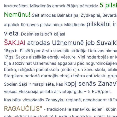
5 pils
krustnešiem. Mūsdienās apmeklētājus pārsteidz
Nemūnu!
Šeit atrodas Balnakalņa, Žydkapiai, Bevarda
pilskalni i
atpaliek Kērnaves pilskalniem. Mūsdienās
vieta
. Dosimies izlocīt kājas!
ŠAKJAI
atrodas Užnemunē jeb Suvalki
16.gs.b. Pilsētā par ārstu savulaik strādāja Lietuvas himna
17.gs. Šaķos aizsākās ebreju vēsture. Viņi nodarbojās ar 
bija atdzīvināt Užnemunes apgabalu pēc nogurdinošajiem
banka, reliģiskā pamatskola (čeders) un zēnu skola, biblio
Starpkaru periodā darbojās ebreju teātra entuziastu gru
kopj senās Zanavī
Šodien Šaķi ir mazpilsēta, kas
viesus. Ekskursija pilsētā ar vietējo gidu ~ 5 EUR/pers.
Kas būtu viesošanās Zanavyku reģionā, nenobaudot tā ī
RAGAUČIUS"
- tradicionālie zanavīku ēdieni: kūpinā
gaļu pildīta kāpostgalva) burkānu konfektes, mājās kvass, z