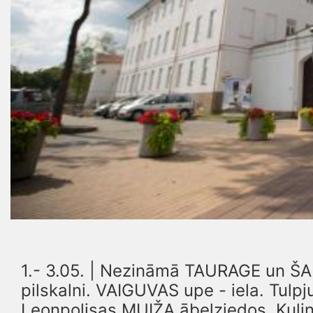
1.- 3.05. | Nezināmā TAURAGE un Š
pilskalni. VAIGUVAS upe - iela. Tulp
Leonpolisas MUIŽA ābeļziedos. Kuli