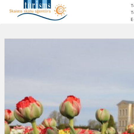
T
T
E