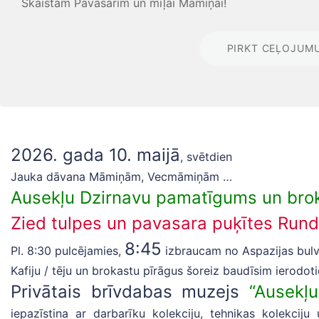
Skaistam Pavasarim un mīļai Māmiņai!
PIRKT CEĻOJUM
2026. gada 10. maijā
, svētdien
Jauka dāvana Māmiņām, Vecmāmiņām …
Ausekļu Dzirnavu pamatīgums un brok
Zied tulpes un pavasara puķītes Rund
8:45
Pl. 8:30 pulcējamies,
izbraucam no Aspazijas bulv
Kafiju / tēju un brokastu pīrāgus šoreiz baudīsim ierodot
Privātais brīvdabas muzejs
“Ausekļu
iepazīstina ar darbarīku kolekciju, tehnikas kolekcij