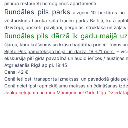
pilnībā restaurēti hercogienes apartamenti..
Rundāles pils parks
aizņem 10 hektārus no pil
vēsturiskais baroka stila franču parks Baltijā, kurā apl
dzīvžogi, bosketi, paviljoni, pergolas, strūklaka un zaļais 
Rundāles pils dārzā ik gadu maijā uz
šķirņu, kuru krāšņums un krāsu bagātība priecē tuvus un 
Biļete Pils pamatekspozīcijā un dārzā 19 €/1 pers.
– vis
ekskursija pilī gida pavadībā un audio ierīces / austiņas
Atgriešanās Rīgā ap pl. 19:45
Cena: 42 €
Cenā ietilpst: transporta izmaksas un pavadošā gida pa
Cenā neietilpst: apmeklējumu maksas un ēdināšanas izde
Jauku ceļojumu un mīļu Māmiņdienu! Gide Līga Dziedātā