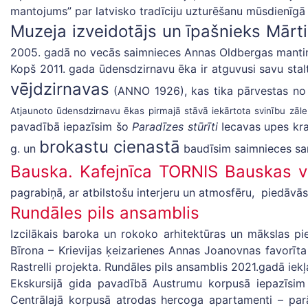
mantojums” par latvisko tradīciju uzturēšanu mūsdienīgā
Muzeja izveidotājs un īpašnieks Mārt
2005. gadā no vecās saimnieces Annas Oldbergas manti
Kopš 2011. gada ūdensdzirnavu ēka ir atguvusi savu stal
vējdzirnavas
(ANNO 1926), kas tika pārvestas no 
Atjaunoto ūdensdzirnavu ēkas pirmajā stāvā iekārtota svinību zāle
pavadībā iepazīsim šo
Paradīzes stūrīti
Iecavas upes kra
brokastu cienastā
g. un
baudīsim saimnieces sar
Bauska. Kafejnīca TORNIS Bauskas v
pagrabiņā, ar atbilstošu interjeru un atmosfēru, piedāvā
Rundāles pils ansamblis
Izcilākais baroka un rokoko arhitektūras un mākslas pi
Bīrona – Krievijas ķeizarienes Annas Joanovnas favorīt
Rastrelli projekta. Rundāles pils ansamblis 2021.gadā i
Ekskursijā gida pavadībā Austrumu korpusā iepazīsim r
Centrālajā korpusā atrodas hercoga apartamenti – par