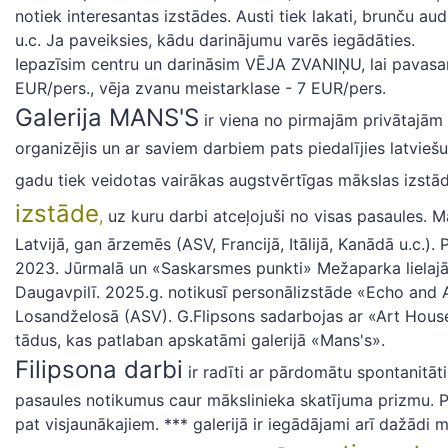
notiek interesantas izstādes. Austi tiek lakati, brunču audum
u.c. Ja paveiksies, kādu darinājumu varēs iegādāties.
Iepazīsim centru un darināsim VĒJA ZVANIŅU, lai pavasara
EUR/pers., vēja zvanu meistarklase - 7 EUR/pers.
Galerija MANS'S
ir viena no pirmajām privātajām 
organizējis un ar saviem darbiem pats piedalījies latvieš
gadu tiek veidotas vairākas augstvērtīgas mākslas izstād
izstāde
,
uz kuru darbi atceļojuši no visas pasaules. M
Latvijā, gan ārzemēs (ASV, Francijā, Itālijā, Kanādā u.c.)
2023. Jūrmalā un «Saskarsmes punkti» Mežaparka lielajā
Daugavpilī. 2025.g. notikusī personālizstāde «Echo and 
Losandželosā (ASV). G.Flipsons sadarbojas ar «Art House
tādus, kas patlaban apskatāmi galerijā «Mans's».
Filipsona darbi
ir radīti ar pārdomātu spontanitāti, 
pasaules notikumus caur mākslinieka skatījuma prizmu. Pl
pat visjaunākajiem. *** galerijā ir iegādājami arī dažād