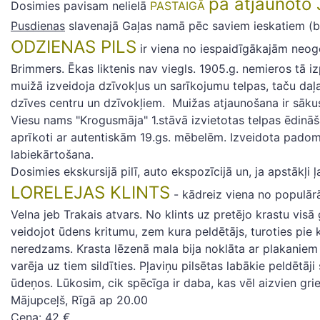
pa atjaunoto
Dosimies pavisam nelielā
PASTAIGĀ
Pusdienas
slavenajā Gaļas namā pēc saviem ieskatiem (b
ODZIENAS PILS
ir viena no iespaidīgākajām neogot
Brimmers. Ēkas liktenis nav viegls. 1905.g. nemieros tā i
muižā izveidoja dzīvokļus un sarīkojumu telpas, taču daļa
dzīves centru un dzīvokļiem. Muižas atjaunošana ir sākus
Viesu nams "Krogusmāja" 1.stāvā izvietotas telpas ēdināš
aprīkoti ar autentiskām 19.gs. mēbelēm. Izveidota padomju
labiekārtošana.
Dosimies ekskursijā pilī, auto ekspozīcijā un, ja apstākļ
LORELEJAS KLINTS
- kādreiz viena no populā
Velna jeb Trakais atvars. No klints uz pretējo krastu visā
veidojot ūdens kritumu, zem kura peldētājs, turoties pie kl
neredzams. Krasta lēzenā mala bija noklāta ar plakaniem 
varēja uz tiem sildīties. Pļaviņu pilsētas labākie peldētā
ūdeņos. Lūkosim, cik spēcīga ir daba, kas vēl aizvien g
Mājupceļš, Rīgā ap 20.00
Cena: 42 €