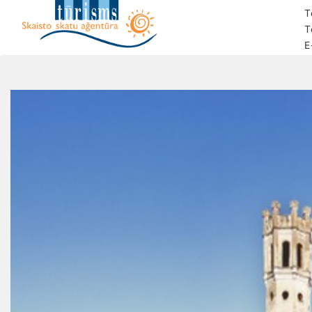
T
T
E