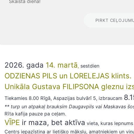
Skaista diena!
PIRKT CEĻOJUM
2026. gada
14. martā
,
sestdien
ODZIENAS PILS un LORELEJAS klints.
Unikāla Gustava FILIPSONA gleznu izs
8.1
Tiekamies 8.00 Rīgā, Aspazijas bulvārī 5, izbraucam
** turp un atpakaļ brauksim Daugavpils vai Maskavas šos
Rīta kafija pauze pa ceļam.
VĪPE
ir maza, bet aktīva
vieta, kuras lepnums
Centrs iepazīstina ar lietišķo mākslu, amatniekiem un viņ