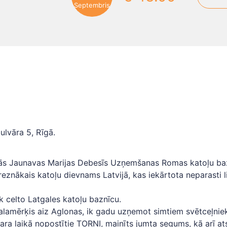
Septembris
ulvāra 5, Rīgā.
kās Jaunavas Marijas Debesīs Uzņemšanas Romas katoļu baznī
 greznākais katoļu dievnams Latvijā, kas iekārtota neparasti 
k celto Latgales katoļu baznīcu.
galamērķis aiz Aglonas, ik gadu uzņemot simtiem svētceļniek
kara laikā nopostītie TORŅI, mainīts jumta segums, kā arī a