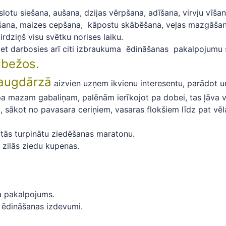
lotu siešana, aušana, dzijas vērpšana, adīšana, virvju vīšan
ulšana, maizes cepšana, kāpostu skābēšana, veļas mazgāšana
rdziņš visu svētku norises laiku.
et darbosies arī citi izbraukuma ēdināšanas pakalpojumu 
ibežos.
augdārzā
aizvien uzņem ikvienu interesentu, parādot un
 mazam gabaliņam, palēnām ierīkojot pa dobei, tas ļāva ve
, sākot no pavasara ceriņiem, vasaras flokšiem līdz pat vē
i tās turpinātu ziedēšanas maratonu.
 zilās ziedu kupenas.
a pakalpojums.
 ēdināšanas izdevumi.