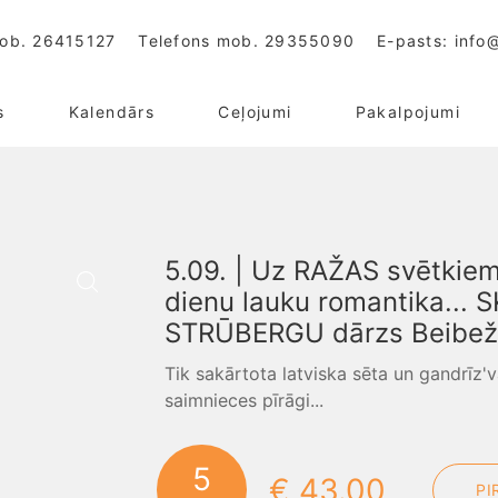
mob.
26415127
Telefons mob.
29355090
E-pasts:
info@
s
Kalendārs
Ceļojumi
Pakalpojumi
5.09. | Uz RAŽAS svētki
dienu lauku romantika..
STRŪBERGU dārzs Beibež
Tik sakārtota latviska sēta un gandrīz'v
saimnieces pīrāgi...
5
€ 43.00
PI