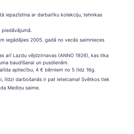
tā iepazīstina ar darbarīku kolekciju, tehnikas
a piedāvājumā.
ām iegādājies 2005. gadā no vecās saimnieces
as arī Lazdu vējdzirnavas (ANNO 1926), kas tika
kuma baudīšanai un pusdienām.
līda apliecību, 4 € bērniem no 5 līdz 16g.
 līdzi darbošanās ir pat ieteicama! Svētkos tiek
rāda Mediņu saime.