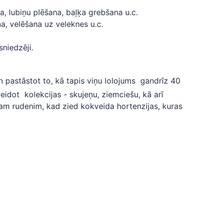
a, lubiņu plēšana, baļķa grebšana u.c.
, velēšana uz veleknes u.c.
sniedzēji.
 pastāstot to, kā tapis viņu lolojums gandrīz 40
idot kolekcijas - skujeņu, ziemciešu, kā arī
lam rudenim, kad zied kokveida hortenzijas, kuras