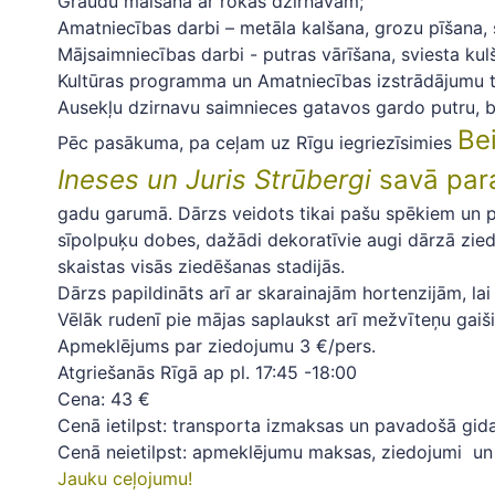
Graudu malšana ar rokas dzirnavām;
Amatniecības darbi – metāla kalšana, grozu pīšana, s
Mājsaimniecības darbi - putras vārīšana, sviesta k
Kultūras programma un Amatniecības izstrādājumu ti
Ausekļu dzirnavu saimnieces gatavos gardo putru, b
Be
Pēc pasākuma, pa ceļam uz Rīgu iegriezīsimies
Ineses un Juris Strūbergi
savā par
gadu garumā. Dārzs veidots tikai pašu spēkiem un pa
sīpolpuķu dobes, dažādi dekoratīvie augi dārzā zied
skaistas visās ziedēšanas stadijās.
Dārzs papildināts arī ar skarainajām hortenzijām, la
Vēlāk rudenī pie mājas saplaukst arī mežvīteņu gaiši
Apmeklējums par ziedojumu 3 €/pers.
Atgriešanās Rīgā ap pl. 17:45 -18:00
Cena: 43 €
Cenā ietilpst: transporta izmaksas un pavadošā gid
Cenā neietilpst: apmeklējumu maksas, ziedojumi un
Jauku ceļojumu!