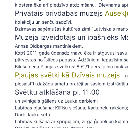
klostera ēka arī piedzīvo atdzimšanu. Dievnama ap
Privātais brīvdabas muzejs
Ausekļ
kolekciju un senču sadzīvi.
Dzirnavas saņēmušas kultūras zīmi “Latviskais mant
Muzeja izveidotājs un īpašnieks M
Annas Oldbergas mantiniekiem.
Kopš 2011. gada ūdensdzirnavu ēka ir atguvusi savu
pārvestas no Īslīces pagasta Ādžūniem. Iepazīsim 
Biļešu cena Pļaujas svētkos: 8 € /1 pers. pilna maks
Pļaujas svētki kā Dzīvais muzejs
– n
piesaistīti dažādu amatu pratēji ar saviem izstrādā
Svētku atklāšana pl. 11:00
un svinīgais gājiens uz Lauka darbiem:
Labības pļaušana; Kūlīšu siešana; Kartupeļu rakšana
Darbi lauku sētā :
Labības kulšana ar spriguļiem, zirga ģēpeli un kuļma