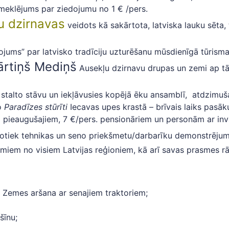
meklējums par ziedojumu no 1 € /pers.
u dzirnavas
veidots kā sakārtota, latviska lauku sēta, 
ojums” par latvisko tradīciju uzturēšanu mūsdienīgā tūrism
ārtiņš Mediņš
Ausekļu dzirnavu drupas un zemi ap t
 stalto stāvu un iekļāvusies kopējā ēku ansamblī, atdzimuš
šo
Paradīzes stūrīti
Iecavas upes krastā – brīvais laiks pasā
a pieaugušajiem, 7 €/pers. pensionāriem un personām ar inva
otiek tehnikas un seno priekšmetu/darbarīku demonstrējumi,
jumiem no visiem Latvijas reģioniem, kā arī savas prasmes 
; Zemes aršana ar senajiem traktoriem;
šīnu;