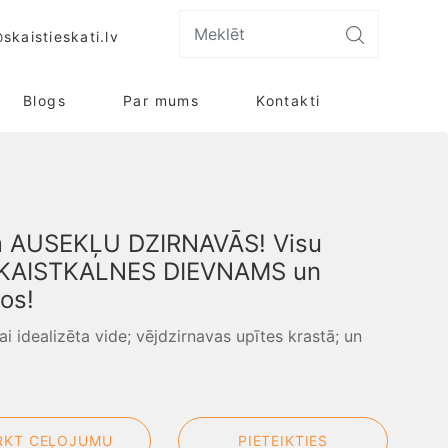
skaistieskati.lv
Blogs
Par mums
Kontakti
em AUSEKĻU DZIRNAVĀS! Visu
. SKAISTKALNES DIEVNAMS un
os!
ai idealizēta vide; vējdzirnavas upītes krastā; un
RKT CEĻOJUMU
PIETEIKTIES