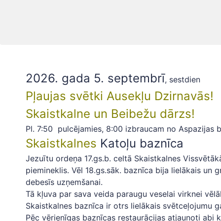
2026. gada 5. septembrī
, sestdien
Pļaujas svētki Ausekļu Dzirnavās!
Skaistkalne un Beibežu dārzs!
Pl. 7:50 pulcējamies, 8:00 izbraucam no Aspazijas b
Skaistkalnes
Katoļu baznīca
Jezuītu ordeņa 17.gs.b. celtā Skaistkalnes Vissvētā
piemineklis. Vēl 18.gs.sāk. baznīca bija lielākais un
debesīs uzņemšanai.
Tā kļuva par sava veida paraugu veselai virknei vēlā
Skaistkalnes baznīca ir otrs lielākais svētceļojumu 
Pēc vērienīgas baznīcas restaurācijas atjaunoti abi 