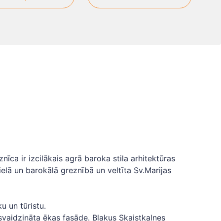
ca ir izcilākais agrā baroka stila arhitektūras
lielā un barokālā greznībā un veltīta Sv.Marijas
u un tūristu.
tsvaidzināta ēkas fasāde. Blakus Skaistkalnes