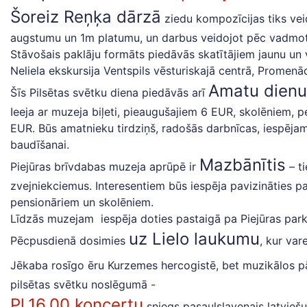
Šoreiz Reņķa dārzā
ziedu kompozīcijas tiks ve
augstumu un 1m platumu, un darbus veidojot pēc vadmotī
Stāvošais paklāju formāts piedāvās skatītājiem jaunu un v
Neliela ekskursija Ventspils vēsturiskajā centrā, Promen
Amatu dienu
Šīs Pilsētas svētku diena piedāvās arī
Ieeja ar muzeja biļeti, pieaugušajiem 6 EUR, skolēniem, p
EUR. Būs amatnieku tirdziņš, radošās darbnīcas, iespējam
baudīšanai.
Mazbānītis
Piejūras brīvdabas muzeja aprūpē ir
– ti
zvejniekciemus. Interesentiem būs iespēja pavizināties pa 
pensionāriem un skolēniem.
Līdzās muzejam iespēja doties pastaigā pa Piejūras par
uz Lielo laukumu
Pēcpusdienā dosimies
, kur var
Jēkaba rosīgo ēru Kurzemes hercogistē, bet muzikālos 
pilsētas svētku noslēgumā -
Pl.16.00 koncertu
sniegs pasaulslavenais latvieš