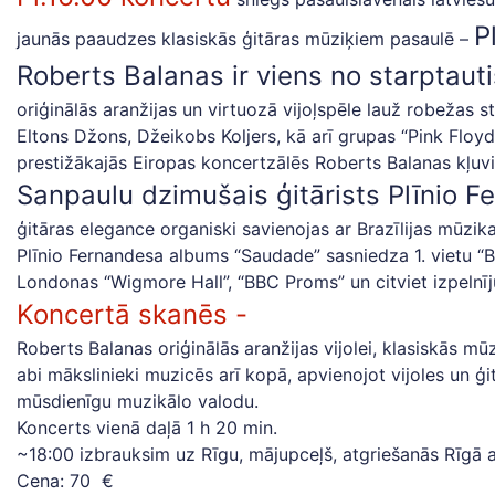
P
jaunās paaudzes klasiskās ģitāras mūziķiem pasaulē –
Roberts Balanas ir viens no starptaut
oriģinālās aranžijas un virtuozā vijoļspēle lauž robežas
Eltons Džons, Džeikobs Koljers, kā arī grupas “Pink Floyd
prestižākajās Eiropas koncertzālēs Roberts Balanas kļuvis
Sanpaulu dzimušais ģitārists Plīnio F
ģitāras elegance organiski savienojas ar Brazīlijas mūzi
Plīnio Fernandesa albums “Saudade” sasniedza 1. vietu “B
Londonas “Wigmore Hall”, “BBC Proms” un citviet izpelnīj
Koncertā skanēs -
Roberts Balanas oriģinālās aranžijas vijolei, klasiskās m
abi mākslinieki muzicēs arī kopā, apvienojot vijoles un ģi
mūsdienīgu muzikālo valodu.
Koncerts vienā daļā 1 h 20 min.
~18:00 izbrauksim uz Rīgu, mājupceļš, atgriešanās Rīgā ap
Cena: 70 €