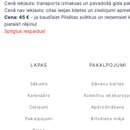
Cenā iekļauts: transporta izmaksas un pavadošā gida pak
Cenā nav iekļauts: citas ieejas biļetes un ziedojumi apme
Cena: 45 €
- ja baudīsiet Pilsētas svētkus un neņemsiet k
pieteikt rēķinu!
Spilgtus iespaidus!
LAPAS
PAKALPOJUMI
Sākums
Dāvanu kartes
Kalendārs
Kolektīvu ekskursija
Ceļojumi
Apdrošināšana
Pakalpojumi
Brīvdienu māja