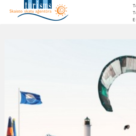
T
T
E