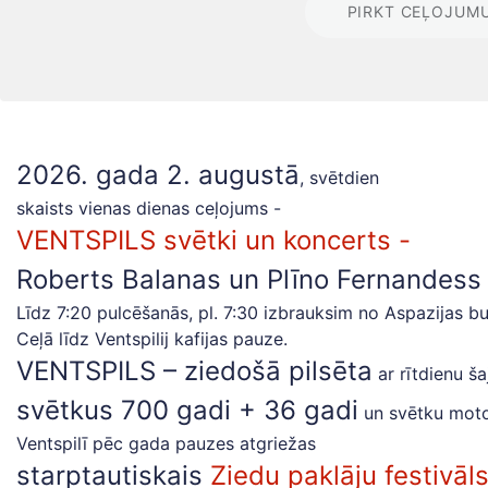
PIRKT CEĻOJUM
2026. gada 2. augustā
, svētdien
skaists vienas dienas ceļojums -
VENTSPILS svētki un koncerts -
Roberts Balanas un Plīno Fernandess 
Līdz 7:20 pulcēšanās, pl. 7:30 izbrauksim no Aspazijas bu
Ceļā līdz Ventspilij kafijas pauze.
VENTSPILS – ziedošā pilsēta
ar rītdienu ša
svētkus 700 gadi + 36 gadi
un svētku moto 
Ventspilī pēc gada pauzes atgriežas
starptautiskais
Ziedu paklāju festivāl